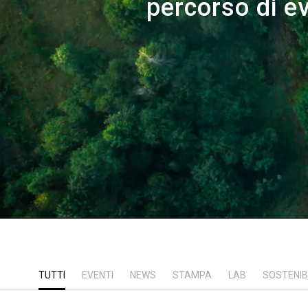
percorso di e
TUTTI
EVENTI
NEWS
STAMPA
LAB
SOSTENIB