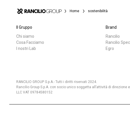
Home
sostenibilità
Il Gruppo
Brand
Chi siamo
Rancilio
Cosa Facciamo
Rancilio Spec
I nostri Lab
Egro
RANCILIO GROUP S.p.A.- Tutti i diritti riservati 2024.
Rancilio Group S.p.A. con socio unico soggetta all’attività di direzione
LLC VAT 09784580152