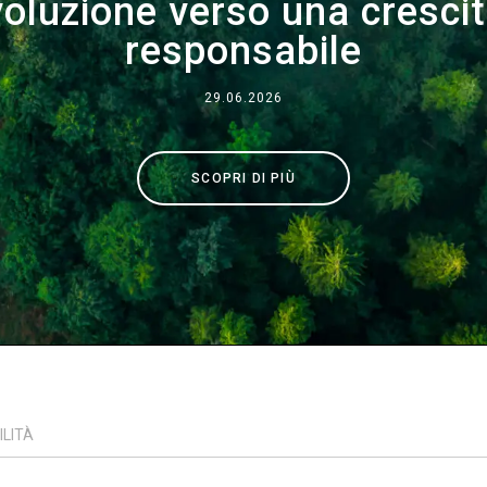
voluzione verso una crescit
Dove siamo
responsabile
Lavora con noi
29.06.2026
SCOPRI DI PIÙ
ILITÀ