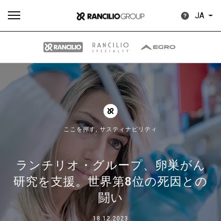
JA
す
もっ
製品
ニュ
ダウン
べ
と見
情報
ース
ロード
て
る
ここを押す,
サスティナビリティ
ランチリオ・グループ、卵巣がん
研究を支援。世界第8位の死因との
Our brands
闘い
グループ
18.12.2023