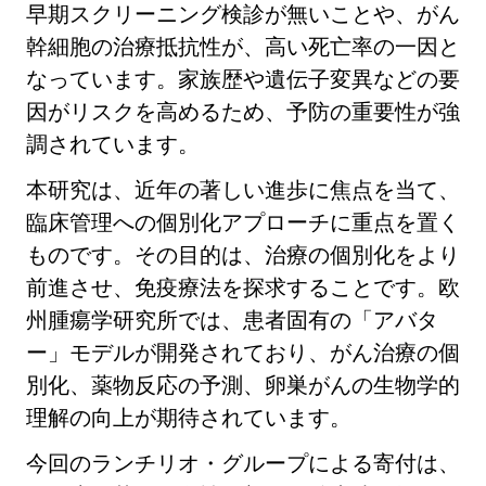
早期スクリーニング検診が無いことや、がん
幹細胞の治療抵抗性が、高い死亡率の一因と
なっています。家族歴や遺伝子変異などの要
因がリスクを高めるため、予防の重要性が強
調されています。
プライバシーポリシー
本研究は、近年の著しい進歩に焦点を当て、
臨床管理への個別化アプローチに重点を置く
ものです。その目的は、治療の個別化をより
前進させ、免疫療法を探求することです。欧
州腫瘍学研究所では、患者固有の「アバタ
ー」モデルが開発されており、がん治療の個
別化、薬物反応の予測、卵巣がんの生物学的
理解の向上が期待されています。
今回のランチリオ・グループによる寄付は、