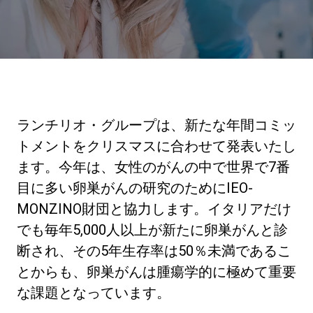
ニュース
歴史
ランチリオ・グループは、新たな年間コミッ
研究室紹介
トメントをクリスマスに合わせて発表いたし
ます。今年は、女性のがんの中で世界で7番
目に多い卵巣がんの研究のためにIEO-
サスティナビリティ
MONZINO財団と協力します。イタリアだけ
でも毎年5,000人以上が新たに卵巣がんと診
接続
断され、その5年生存率は50％未満であるこ
とからも、卵巣がんは腫瘍学的に極めて重要
お問い合わせ
な課題となっています。