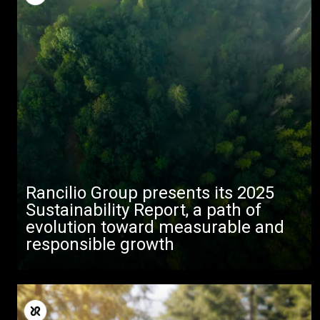
Rancilio Group presents its 2025
すべて
Sustainability Report, a path of
evolution toward measurable and
製品情報
responsible growth
ニュース
ダウンロード
もっと見る