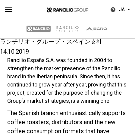
JA
ランチリオ・グループ・スペイン支社
14.10.2019
す
もっ
Rancilio España S.A. was founded in 2004 to
製品
ニュ
ダウン
べ
と見
情報
ース
ロード
strengthen the market presence of the Rancilio
て
る
brand in the Iberian peninsula. Since then, it has
continued to grow year after year, proving that this
project, created for the purpose of changing the
Group’s market strategies, is a winning one.
Our brands
The Spanish branch enthusiastically supports
coffee roasters, distributors and the new
coffee consumption formats that have
グループ