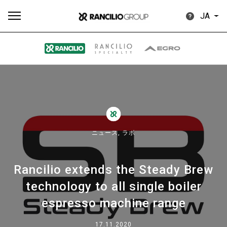
JA
す
もっ
製品
ニュ
ダウン
べ
と見
情報
ース
ロード
て
る
ニュース,
ラボ
Rancilio extends the Steady Brew
technology to all single boiler
Our brands
espresso machine range
グループ
17.11.2020