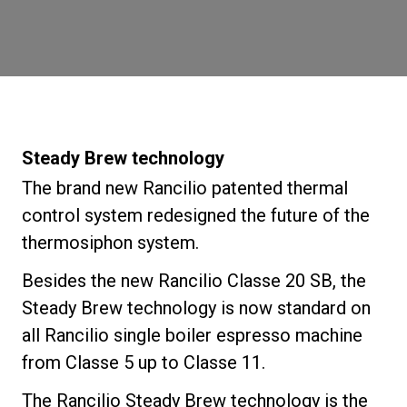
ニュース
歴史
Steady Brew technology
研究室紹介
The brand new Rancilio patented thermal
control system redesigned the future of the
thermosiphon system.
サスティナビリティ
Besides the new Rancilio Classe 20 SB, the
Steady Brew technology is now standard on
接続
all Rancilio single boiler espresso machine
from Classe 5 up to Classe 11.
お問い合わせ
The Rancilio Steady Brew technology is the