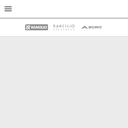
す
もっ
製品
ニュ
ダウン
べ
と見
情報
ース
ロード
て
る
Our brands
グループ