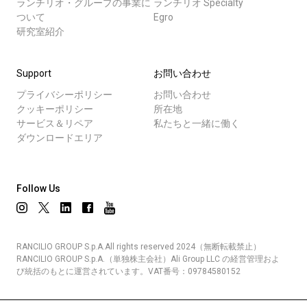
ランチリオ・グループの事業に
ランチリオ Specialty
ついて
Egro
研究室紹介
Support
お問い合わせ
プライバシーポリシー
お問い合わせ
クッキーポリシー
所在地
サービス＆リペア
私たちと一緒に働く
ダウンロードエリア
Follow Us
RANCILIO GROUP S.p.A.All rights reserved 2024（無断転載禁止）
RANCILIO GROUP S.p.A.（単独株主会社）Ali Group LLC の経営管理およ
び統括のもとに運営されています。VAT番号：09784580152