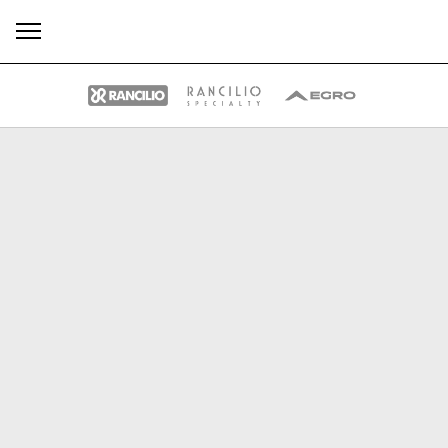
Tutti
Prodotti
News
Download
Altro
Brand
Il gruppo