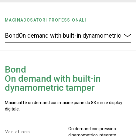
News
MACINADOSATORI PROFESSIONALI
La nostra storia
I nostri Lab
Bond
Sostenibilità
On demand with built-in
dynamometric tamper
Connect
Macincaffè on demand con macine piane da 83 mm e display
digitale.
Contattaci
On demand con pressino
Variations
dinamometrico integrato