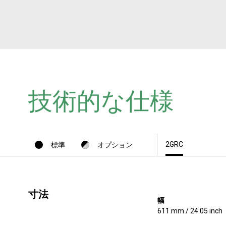
技術的な仕様
2GRC
標準
オプション
寸法
幅
611 mm / 24.05 inch