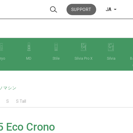
JA
SUPPORT
ryo
MD
Stile
Silvia Pro X
Silvia
Ba
ニュース
ソマシン
歴史
S
S Tall
5 Eco Crono