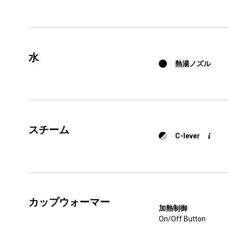
すべて
製品情報
水
熱湯ノズル
スチーム
C-lever
カップウォーマー
加熱制御
On/Off Button