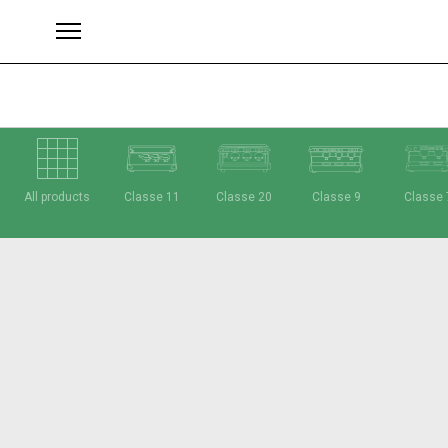
All products
Classe 11
Classe 20
Classe 9
Classe 
ブランド