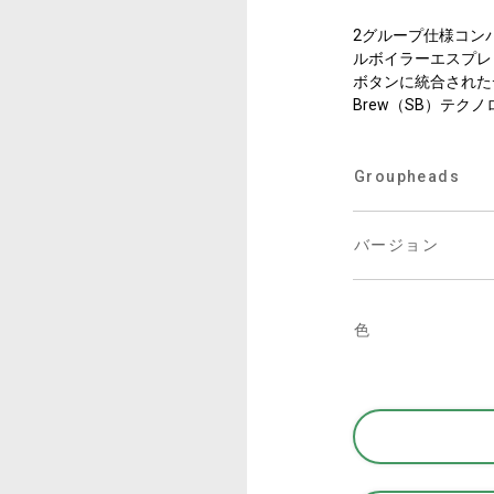
事業について
2グループ仕様コン
ルボイラーエスプレ
ボタンに統合された
所在地
Brew（SB）テク
私たちと一緒に働く
Groupheads
バージョン
色