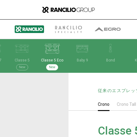
7
Classe 5
Classe 5 Eco
Baby 9
Bond
K
グループ
New
New
従来のエスプレッ
ランチリオ・グループに
Crono
Crono Tall
ついて
Classe 
ランチリオ・グループの