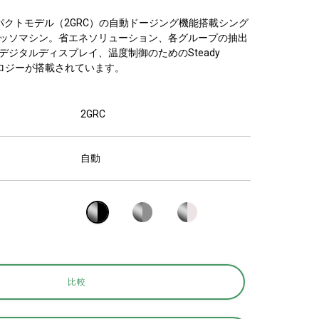
研究室紹介
パクトモデル（2GRC）の自動ドージング機能搭載シング
ッソマシン。省エネソリューション、各グループの抽出
デジタルディスプレイ、温度制御のためのSteady
サスティナビ
ノロジーが搭載されています。
リティ
2GRC
自動
接続
お問い合わせ
比較