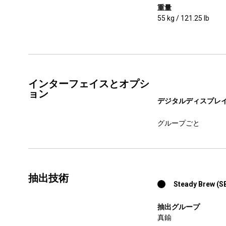
重量
55 kg / 121.25 lb
インターフェイスとオプシ
ョン
デジタルディスプレ
グループごと
抽出技術
Steady Brew (S
抽出グループ
真鍮