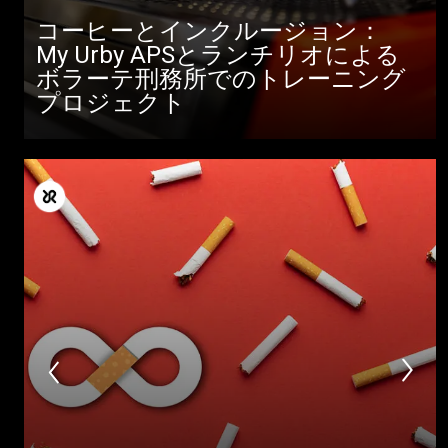
コーヒーとインクルージョン：
My Urby APSとランチリオによる
ボラーテ刑務所でのトレーニング
すべて
プロジェクト
製品情報
ニュース
ダウンロ
もっと見