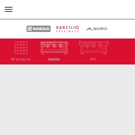
す
もっ
All products
Invicta
RS1
製品
ニュ
ダウン
べ
と見
情報
ース
ロード
て
る
Our brands
グループ