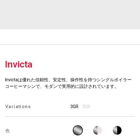
ニュース
歴史
Invicta
研究室紹介
Invictaは優れた信頼性、安定性、操作性を持つシングルボイラー
サスティナビリティ
コーヒーマシンで、モダンで実用的に設計されています。
接続
Variations
3GR
2GR
お問い合わせ
色