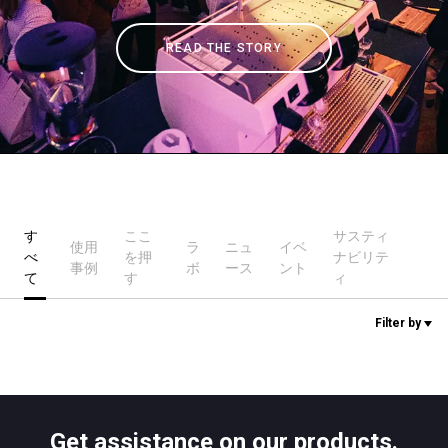
READ THE STORY
ニュース
歴史
研究室紹介
す
ここ
サスティ
使用
ラ
ニュ
イベ
べ
を押
ナビリテ
サスティナビリティ
事例
ボ
ース
ント
て
す
ィ
Filter by
接続
お問い合わせ
Get assistance on our products.