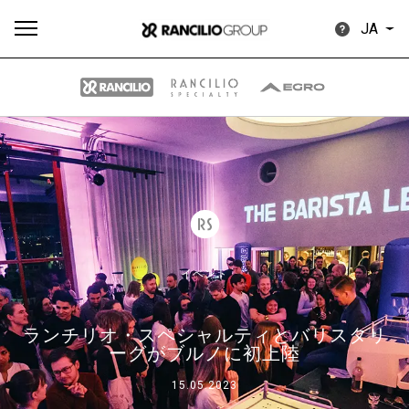
JA
す
もっ
製品
ニュ
ダウン
べ
と見
情報
ース
ロード
て
る
イベント
ランチリオ・スペシャルティとバリスタリ
Our brands
ーグがブルノに初上陸
15.05.2023
グループ