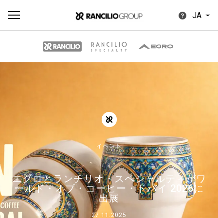
JA
す
もっ
製品
ニュ
ダウン
べ
と見
情報
ース
ロード
て
る
イベント
エグロとランチリオ・スペシャルティがワ
Our brands
ールド・オブ・コーヒー・ドバイ 2026に
出展
グループ
27.11.2025