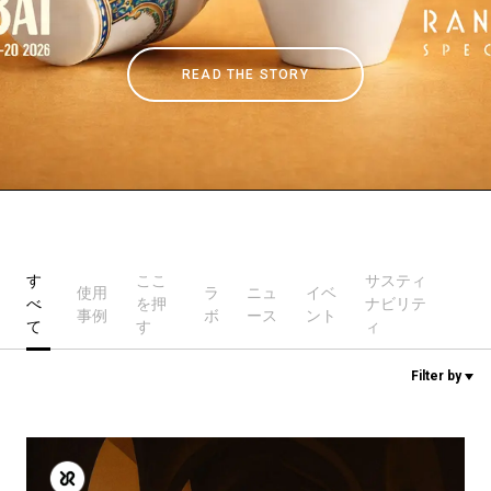
ニュース
READ THE STORY
歴史
研究室紹介
す
ここ
サスティ
使用
ラ
ニュ
イベ
サスティナビリティ
べ
を押
ナビリテ
事例
ボ
ース
ント
て
す
ィ
接続
Filter by
お問い合わせ