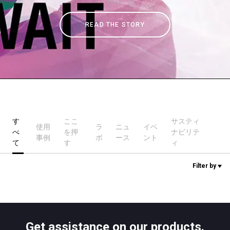
READ THE STORY
ニュース
歴史
研究室紹介
す
ここ
サスティ
使用
ラ
ニュ
イベ
べ
を押
ナビリテ
サスティナビリティ
事例
ボ
ース
ント
て
す
ィ
Filter by
接続
お問い合わせ
Get assistance on our products.