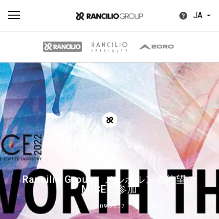
JA
す
もっ
製品
ニュ
ダウン
べ
と見
情報
ース
ロード
て
る
ここを押す,
ニュース
Rancilio Group、メルボルンで待望の
Our brands
MICEに参加
7.09.2022
グループ