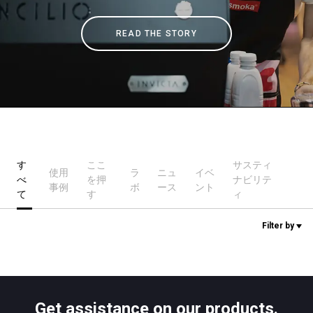
READ THE STORY
ニュース
歴史
研究室紹介
す
ここ
サスティ
使用
ラ
ニュ
イベ
べ
を押
ナビリテ
サスティナビリティ
事例
ボ
ース
ント
て
す
ィ
Filter by
接続
お問い合わせ
Get assistance on our products.