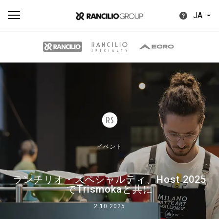
JA
す
もっ
製品
ニュ
ダウン
べ
と見
情報
ース
ロード
て
る
イベント
ランチリオ・スペシャルティ、Host 2025
Our brands
でTrismokaと共に
2.10.2025
グループ