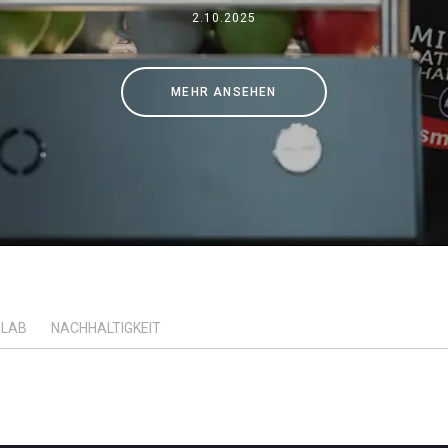
Wo wir sind
2.10.2025
Arbeiten Sie mit uns
MEHR ANSEHEN
LAB
NACHHALTIGKEIT