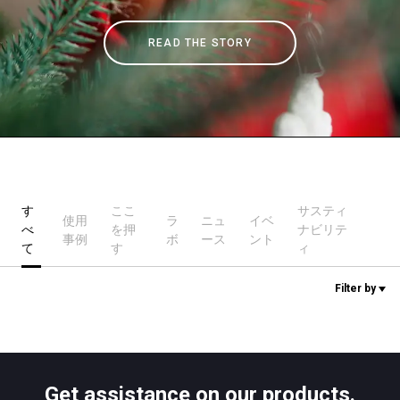
READ THE STORY
ニュース
歴史
研究室紹介
す
ここ
サスティ
使用
ラ
ニュ
イベ
べ
を押
ナビリテ
サスティナビリティ
事例
ボ
ース
ント
て
す
ィ
Filter by
接続
お問い合わせ
Get assistance on our products.