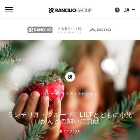
JA
す
もっ
製品
ニュ
ダウン
べ
と見
情報
ース
ロード
て
る
ニュース,
サスティナビリティ
ランチリオ・グループ、LILTとともに小児
Our brands
がんとの闘いに貢献
5.12.2025
グループ