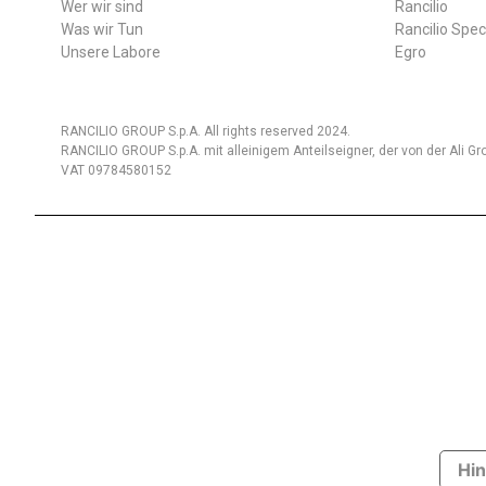
Wer wir sind
Rancilio
Was wir Tun
Rancilio Spec
Unsere Labore
Egro
RANCILIO GROUP S.p.A. All rights reserved 2024.
RANCILIO GROUP S.p.A. mit alleinigem Anteilseigner, der von der Ali Gro
VAT 09784580152
Hin