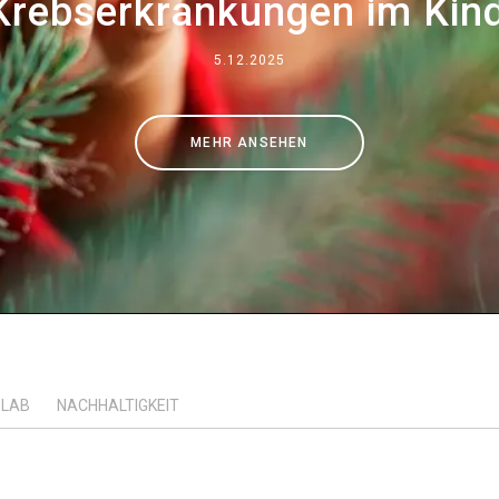
Krebserkrankungen im Kind
Wo wir sind
5.12.2025
Arbeiten Sie mit uns
MEHR ANSEHEN
LAB
NACHHALTIGKEIT