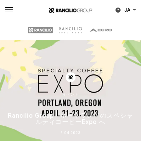
JA
す
もっ
製品
ニュ
ダウン
べ
と見
情報
ース
ロード
て
る
イベント
Rancilio Group ポートランドのスペシャ
Our brands
ルティコーヒーExpo へ
6.04.2023
グループ