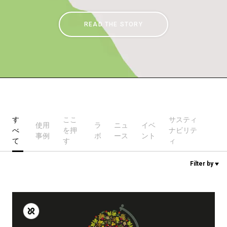
READ THE STORY
ニュース
歴史
研究室紹介
す
ここ
サスティ
使用
ラ
ニュ
イベ
べ
を押
ナビリテ
サスティナビリティ
事例
ボ
ース
ント
て
す
ィ
Filter by
接続
お問い合わせ