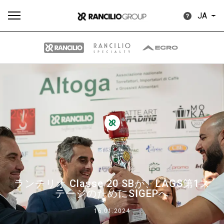
JA
す
もっ
製品
ニュ
ダウン
べ
と見
情報
ース
ロード
て
る
イベント
ランチリオ Classe 20 SBが、LAGS第1ス
Our brands
テージのためにSIGEPへ
16.01.2024
グループ