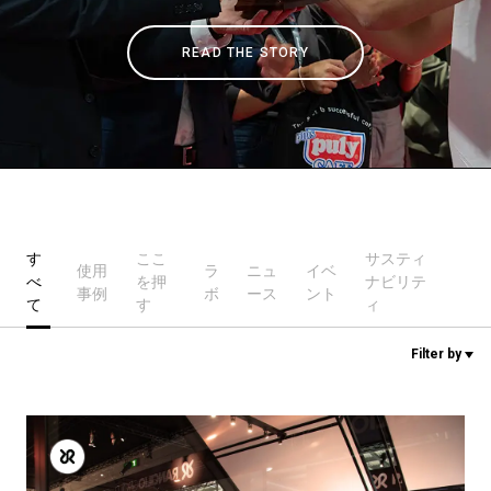
READ THE STORY
ニュース
歴史
研究室紹介
す
ここ
サスティ
使用
ラ
ニュ
イベ
べ
を押
ナビリテ
サスティナビリティ
事例
ボ
ース
ント
て
す
ィ
Filter by
接続
お問い合わせ