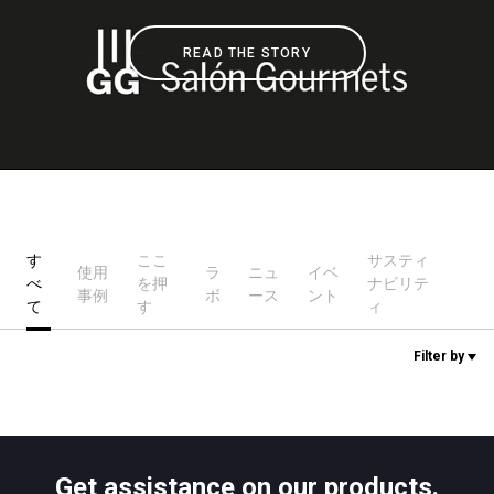
READ THE STORY
ニュース
歴史
研究室紹介
す
ここ
サスティ
使用
ラ
ニュ
イベ
べ
を押
ナビリテ
サスティナビリティ
事例
ボ
ース
ント
て
す
ィ
Filter by
接続
お問い合わせ
Get assistance on our products.