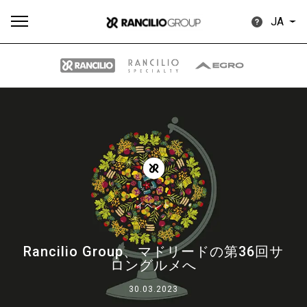
JA
す
もっ
製品
ニュ
ダウン
べ
と見
情報
ース
ロード
て
る
イベント
Rancilio Group、マドリードの第36回サ
Our brands
ロングルメへ
30.03.2023
グループ