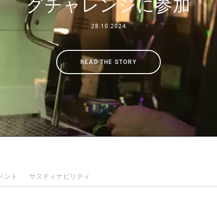
グチャレンジに参加
事業について
28.10.2024
所在地
READ THE STORY
私たちと一緒に働く
ベント
サスティナビリティ