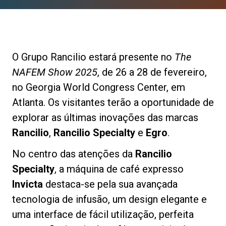
Notícias
História
O Grupo Rancilio estará presente no
The
NAFEM Show 2025
, de 26 a 28 de fevereiro,
Nossos laboratórios
no Georgia World Congress Center, em
Atlanta. Os visitantes terão a oportunidade de
explorar as últimas inovações das marcas
Sustentabilidade
Rancilio
,
Rancilio Specialty
e
Egro
.
Connect
No centro das atenções da
Rancilio
Specialty
, a máquina de café expresso
Invicta
destaca-se pela sua avançada
Contacte-nos
tecnologia de infusão, um design elegante e
uma interface de fácil utilização, perfeita