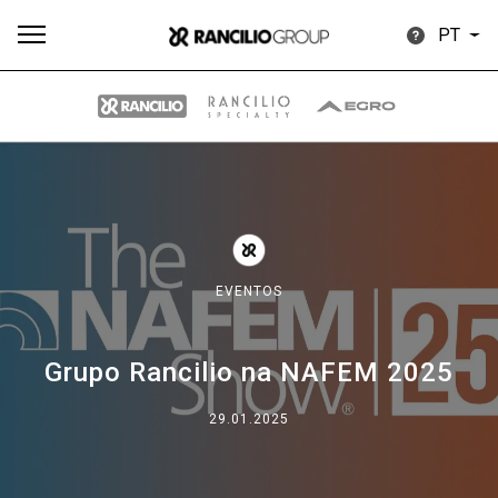
PT
Todos
Produtos
Notícias
Descarregar
Mais
EVENTOS
Grupo Rancilio na NAFEM 2025
Our brands
29.01.2025
Group