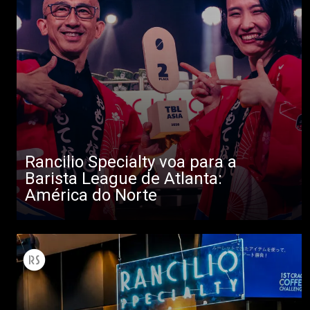
Rancilio Specialty voa para a
Todos
Barista League de Atlanta:
Produtos
América do Norte
Notícias
Descarregar
Mais