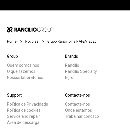
Home
Notícias
Grupo Rancilio na NAFEM 2025
Group
Brands
Quem somos nós
Rancilio
O que fazemos
Rancilio Specialty
Nossos laboratórios
Egro
Support
Contacte-nos
Política de Privacidade
Contacte-nos
Política de cookies
Onde estamos
Service and repair
Trabalhar conosco
Área de descarga