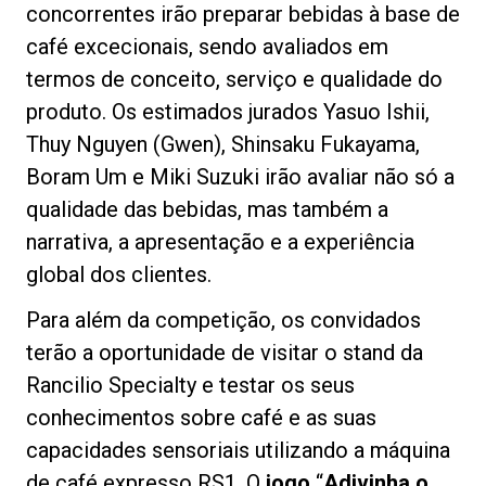
concorrentes irão preparar bebidas à base de
café excecionais, sendo avaliados em
termos de conceito, serviço e qualidade do
produto. Os estimados jurados Yasuo Ishii,
Política de Privacidade
Thuy Nguyen (Gwen), Shinsaku Fukayama,
Boram Um e Miki Suzuki irão avaliar não só a
qualidade das bebidas, mas também a
narrativa, a apresentação e a experiência
global dos clientes.
Para além da competição, os convidados
terão a oportunidade de visitar o stand da
Rancilio Specialty e testar os seus
conhecimentos sobre café e as suas
capacidades sensoriais utilizando a máquina
de café expresso RS1. O
jogo
“
Adivinha o