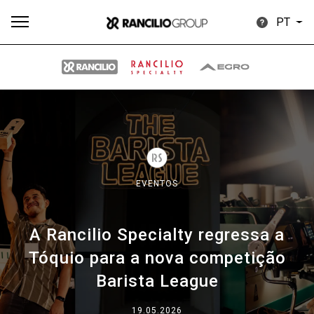
PT
Todos
Produtos
Notícias
Descarregar
Mais
EVENTOS
A Rancilio Specialty regressa a
Our brands
Tóquio para a nova competição
Barista League
Group
19.05.2026