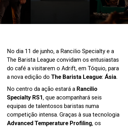
Notícias
História
Nossos laboratórios
No dia 11 de junho, a Rancilio Specialty e a
The Barista League convidam os entusiastas
Sustentabilidade
do café a visitarem o Adrift, em Tóquio, para
a nova edição do
The Barista League
:
Ásia
.
Connect
No centro da ação estará a
Rancilio
Specialty RS1
, que acompanhará seis
equipas de talentosos baristas numa
Contacte-nos
competição intensa. Graças à sua tecnologia
Advanced Temperature Profiling
, os