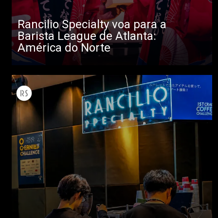
Rancilio Specialty voa para a
Barista League de Atlanta:
Todos
América do Norte
Produtos
Notícias
Descarregar
Mais