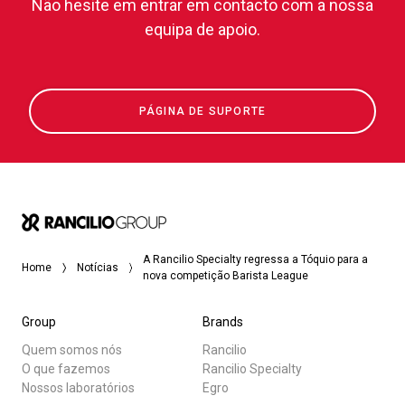
Não hesite em entrar em contacto com a nossa
equipa de apoio.
PÁGINA DE SUPORTE
A Rancilio Specialty regressa a Tóquio para a
Home
Notícias
nova competição Barista League
Group
Brands
Quem somos nós
Rancilio
O que fazemos
Rancilio Specialty
Nossos laboratórios
Egro