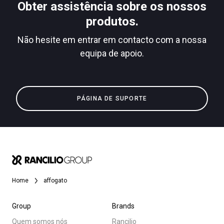
Obter assistência sobre os nossos
produtos.
Não hesite em entrar em contacto com a nossa
Política de Privacidade
equipa de apoio.
Todos
Produtos
Notícias
PÁGINA DE SUPORTE
Descarregar
Mais
Home
affogato
Group
Brands
Quem somos nós
Rancilio