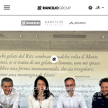
JA
す
もっ
製品
ニュ
ダウン
べ
と見
情報
ース
ロード
て
る
イベント,
使用事例
ポッドキャストKitchen Curiosityのエピ
Our brands
ソード「エスプレッソとジェラートの出会
い」に、ランチリオ・グループがコーヒー
の専門知識を提供
グループ