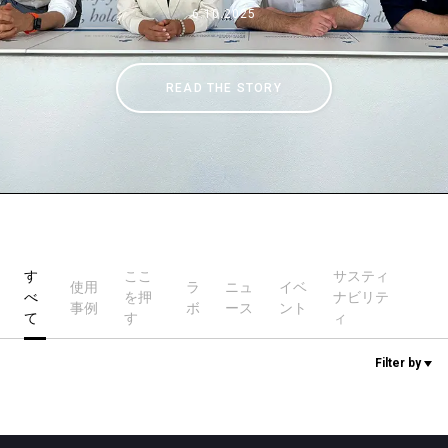
6.10.2025
ニュース
READ THE STORY
歴史
研究室紹介
サスティナビリティ
す
ここ
サスティ
使用
ラ
ニュ
イベ
べ
を押
ナビリテ
事例
ボ
ース
ント
て
す
ィ
接続
Filter by
お問い合わせ