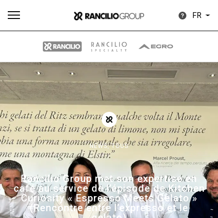
FR
Plus
Toutes
Produits
Nouvelles
Télécharger
de
NEWS,
TOUS
Our brands
Rancilio Group met son expertise en
café au service de l’épisode de Kitchen
Curiosity « Espresso Meets Gelato »
Group
(Rencontre entre l’expresso et le
gelato)