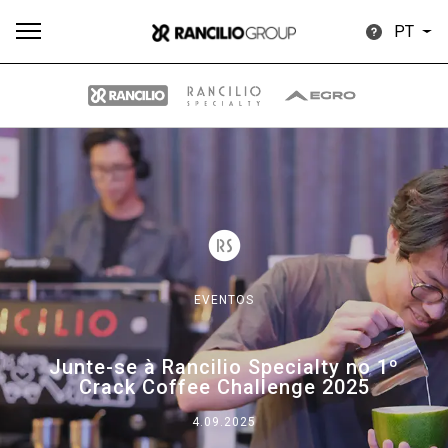
PT
Todos
Produtos
Notícias
Descarregar
Mais
EVENTOS
Our brands
Junte-se à Rancilio Specialty no 1º
Crack Coffee Challenge 2025
Group
4.09.2025