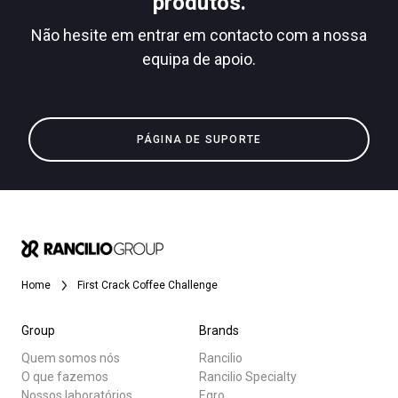
produtos.
Não hesite em entrar em contacto com a nossa
equipa de apoio.
Todos
Política de Privacidade
Produtos
PÁGINA DE SUPORTE
Notícias
Descarregar
Mais
Home
First Crack Coffee Challenge
Group
Brands
Quem somos nós
Rancilio
O que fazemos
Rancilio Specialty
Nossos laboratórios
Egro