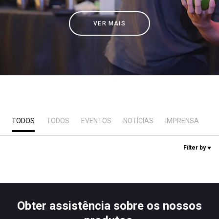
Notícias
VER MAIS
História
Nossos laboratórios
Sustentabilidade
TODOS
TODOS
EVENTOS
NOTÍCIAS
IMPRENSA
L
Connect
Filter by
Contacte-nos
Obter assistência sobre os nossos