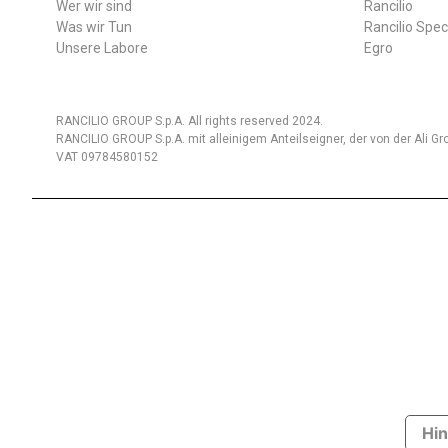
Wer wir sind
Rancilio
Was wir Tun
Rancilio Spec
Unsere Labore
Egro
RANCILIO GROUP S.p.A. All rights reserved 2024.
RANCILIO GROUP S.p.A. mit alleinigem Anteilseigner, der von der Ali Gro
VAT 09784580152
Hin