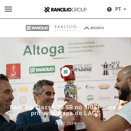
PT
Todos
Produtos
Notícias
Descarregar
Mais
EVENTOS
Our brands
Rancilio Classe 20 SB no SIGEP para a
primeira etapa do LAGS
Group
16.01.2024