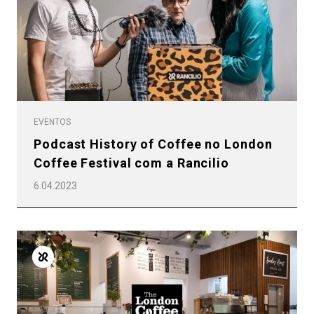
Todos
Produtos
EVENTOS
Notícias
Podcast History of Coffee no London
Coffee Festival com a Rancilio
Descarregar
6.04.2023
Mais