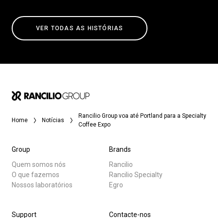
VER TODAS AS HISTÓRIAS
Rancilio Group voa até Portland para a Specialty
Home
Notícias
Coffee Expo
Group
Brands
Quem somos nós
Rancilio
O que fazemos
Rancilio Specialty
Nossos laboratórios
Egro
Support
Contacte-nos