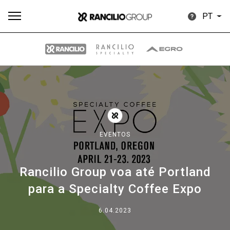
PT
Todos
Produtos
Notícias
Descarregar
Mais
EVENTOS
Rancilio Group voa até Portland
Our brands
para a Specialty Coffee Expo
Group
6.04.2023