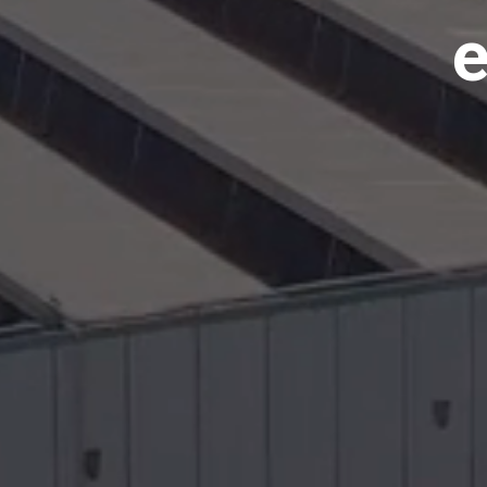
e
Todos
Produt