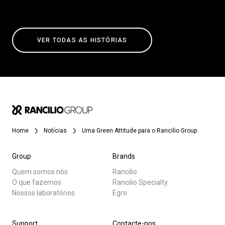
VER TODAS AS HISTÓRIAS
Home
Notícias
Uma Green Attitude para o Rancilio Group
Group
Brands
Quem somos nós
Rancilio
O que fazemos
Rancilio Specialty
Nossos laboratórios
Egro
Support
Contacte-nos