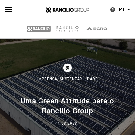
PT
Todos
Produtos
Notícias
Descarregar
Mais
IMPRENSA,
SUSTENTABILIDADE
Uma Green Attitude para o
Our brands
Rancilio Group
Group
1.03.2023