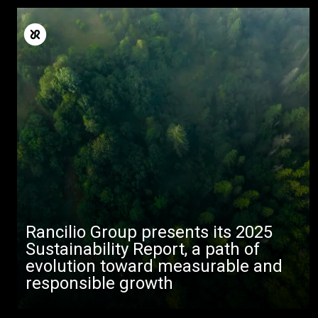
Todos
Rancilio Group presents its 2025
Produtos
Sustainability Report, a path of
Notícias
evolution toward measurable and
responsible growth
Descarregar
Mais