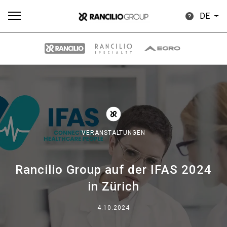
DE
Alle
Produkte
Nachrichten
Herunterladen
Me
VERANSTALTUNGEN
Rancilio Group auf der IFAS 2024
Our brands
in Zürich
Gruppe
4.10.2024