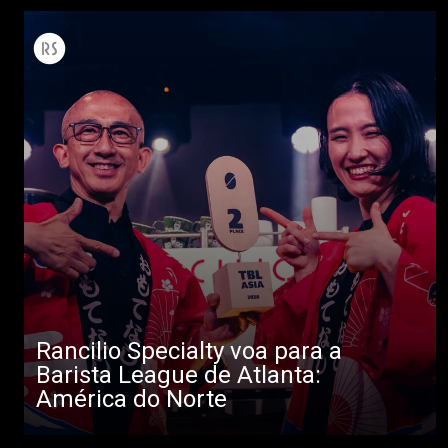
Todos
Produtos
Rancilio Specialty voa para a
Notícias
Barista League de Atlanta:
América do Norte
Descarregar
Mais