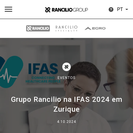
PT
Todos
Produtos
Notícias
Descarregar
Mais
EVENTOS
Grupo Rancilio na IFAS 2024 em
Our brands
Zurique
Group
4.10.2024