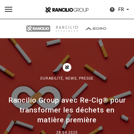
FR
Plus
Toutes
Produits
Nouvelles
Télécharger
de
DURABILITÉ,
NEWS,
PRESSE
Rancilio Group avec Re-Cig® pour
Our brands
transformer les déchets en
matière première
Group
28.04.2025