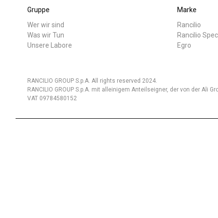
Gruppe
Marke
Wer wir sind
Rancilio
Was wir Tun
Rancilio Spec
Unsere Labore
Egro
RANCILIO GROUP S.p.A. All rights reserved 2024.
RANCILIO GROUP S.p.A. mit alleinigem Anteilseigner, der von der Ali Gro
VAT 09784580152