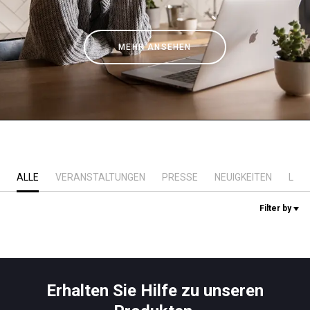
Nachrichten
MEHR ANSEHEN
Geschichte
Unsere Labore
Nachhaltigkeit
ALLE
VERANSTALTUNGEN
PRESSE
NEUIGKEITEN
LAB
Connect
Filter by
Kontaktieren Sie uns
Erhalten Sie Hilfe zu unseren