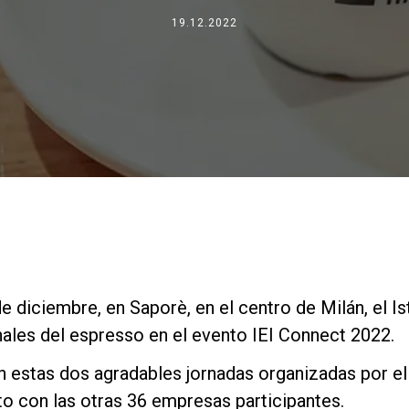
Dónde estamos
19.12.2022
Trabaja con nosotros
e diciembre, en Saporè, en el centro de Milán, el Is
onales del espresso en el evento IEI Connect 2022.
n estas dos agradables jornadas organizadas por el 
to con las otras 36 empresas participantes.