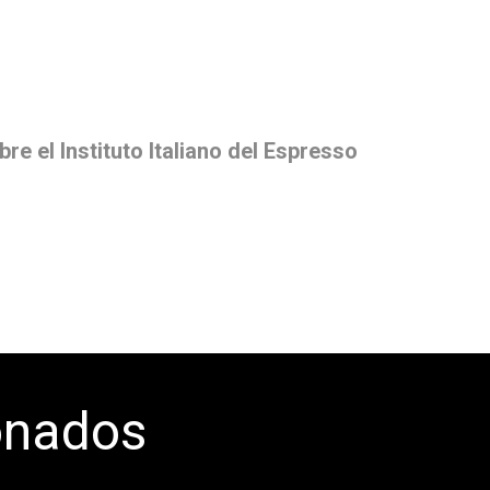
tos
Noticias
e el Instituto Italiano del Espresso
onados