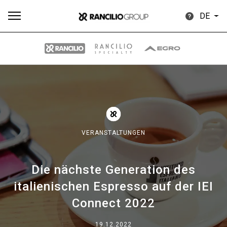
DE
Alle
Produkte
Nachrichten
Herunterladen
Me
VERANSTALTUNGEN
Die nächste Generation des
Our brands
italienischen Espresso auf der IEI
Connect 2022
Gruppe
19.12.2022