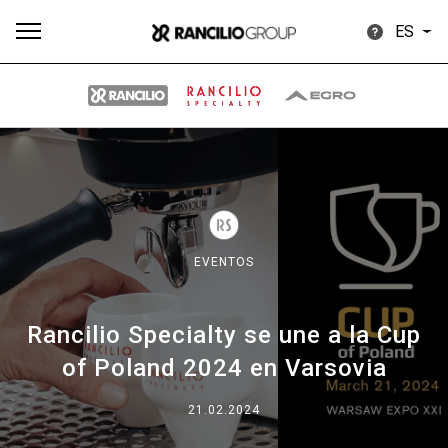
ES
Todos
Productos
Noticias
Descargar
Más
EVENTOS
Rancilio Specialty se une a la Cup
Our brands
of Poland 2024 en Varsovia
Group
21.02.2024