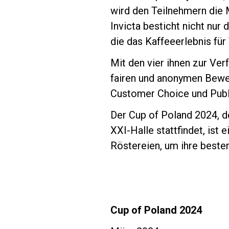
wird den Teilnehmern die M
Invicta besticht nicht nur
die das Kaffeeerlebnis fü
Mit den vier ihnen zur Ve
Follow Us
fairen und anonymen Bewer
Customer Choice und Publ
Der Cup of Poland 2024,
XXI-Halle stattfindet, ist 
Röstereien, um ihre besten
Cup of Poland 2024