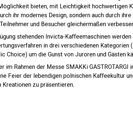
öglichkeit bieten, mit Leichtigkeit hochwertigen K
 durch ihr modernes Design, sondern auch durch ihre
r Teilnehmer und Besucher gleichermaßen verbesser
rfügung stehenden Invicta-Kaffeemaschinen werden 
tungsverfahren in drei verschiedenen Kategorien (
Datenschutzerklärung
ic Choice) um die Gunst von Juroren und Gästen k
 der im Rahmen der Messe SMAKKi GASTROTARGI i
eine Feier der lebendigen polnischen Kaffeekultur un
 Kreationen zu präsentieren.