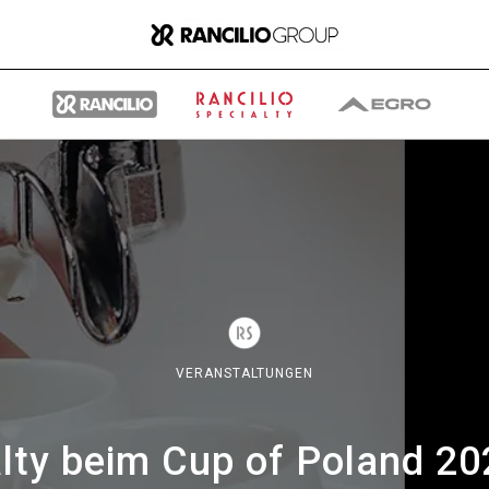
Gruppe
Wer wir sind
VERANSTALTUNGEN
Was wir Tun
alty beim Cup of Poland 2