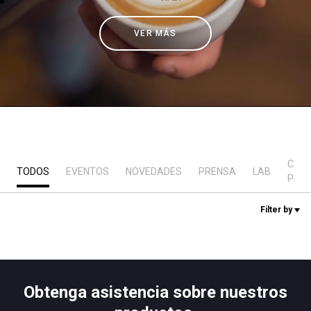
Noticias
VER MÁS
Historia
Nuestros laboratorios
Sostenibilidad
CAS
TODOS
EVENTOS
NOVEDADES
PRENSA
LAB
PRÁ
Connect
Filter by
Contacto
Obtenga asistencia sobre nuestros