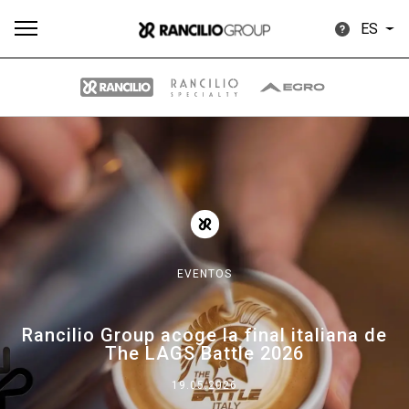
ES
Todos
Productos
Noticias
Descargar
Más
EVENTOS
Our brands
Rancilio Group acoge la final italiana de
The LAGS Battle 2026
Group
19.05.2026