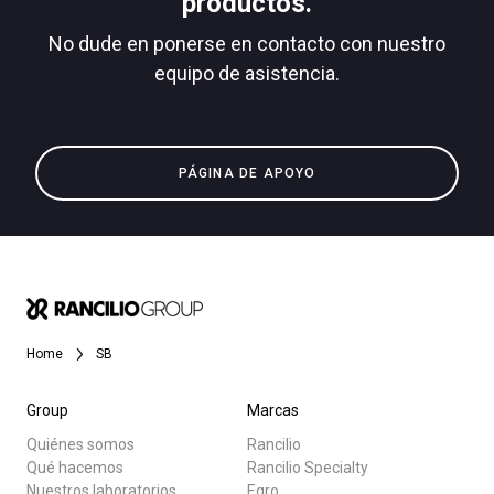
productos.
No dude en ponerse en contacto con nuestro
equipo de asistencia.
Todos
Política de Privacidad
Productos
PÁGINA DE APOYO
Noticias
Descargar
Más
Home
SB
Group
Marcas
Quiénes somos
Rancilio
Qué hacemos
Rancilio Specialty
Nuestros laboratorios
Egro