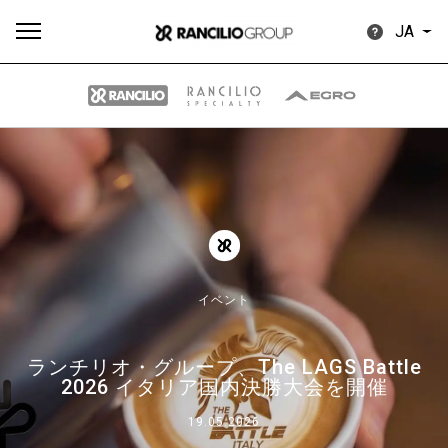
JA
す
もっ
製品
ニュ
ダウン
べ
と見
情報
ース
ロード
て
る
イベント
ランチリオ・グループ、The LAGS Battle
Our brands
2026 イタリア国内決勝大会を開催
19.05.2026
グループ