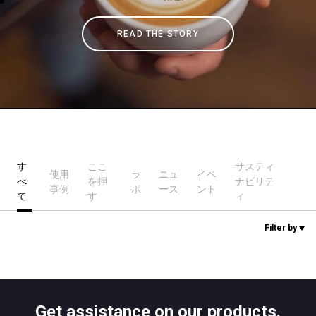
READ THE STORY
ニュース
歴史
研究室紹介
す
ここ
サスティ
使用
ラ
ニュ
イベ
べ
を押
ナビリテ
サスティナビリティ
事例
ボ
ース
ント
て
す
ィ
Filter by
接続
お問い合わせ
Get assistance on our products.