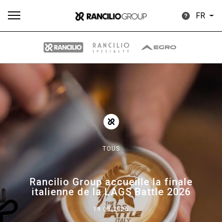
FR
Plus
Toutes
Produits
Nouvelles
Télécharger
de
TOUS
Our brands
Rancilio Group accueille la finale
italienne de la LAGS Battle 2026
Group
19.05.2026