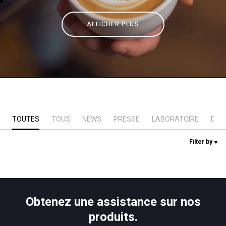
News
AFFICHER PLUS
Histoire
Nos laboratoires
TOUTES
TOUS
NEWS
PRESSE
LABORATOIRE
DUR
Durabilité
Filter by
Connect
Nous contacter
Obtenez une assistance sur nos
produits.