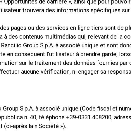
« Opportunités de carrière », ainsi que pour pouvoi
Où nous sommes
utilisateur trouvera des informations spécifiques su
Travaille avec nous
des pages ou des services en ligne tiers sont de pl
dera à des contenus multimédias qui, relevant de la 
ancilio Group S.p.A. à associé unique et sont donc
ite en conséquent l’utilisateur à prendre garde, lor
ormation sur le traitement des données fournies par 
fectuer aucune vérification, ni engager sa responsab
o Group S.p.A. à associé unique (Code fiscal et nu
 Repubblica n. 40, téléphone +39-0331.408200, adres
t (ci-après la « Société »).