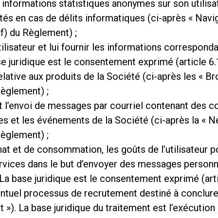
es informations statistiques anonymes sur son utilisa
és en cas de délits informatiques (ci-après « Naviga
s
Nouvelles
1 f) du Règlement) ;
lisateur et lui fournir les informations correspondan
ase juridique est le consentement exprimé (article 6.
ative aux produits de la Société (ci-après les « Bro
Règlement) ;
 et l’envoi de messages par courriel contenant des co
es et les événements de la Société (ci-après la « Ne
Règlement) ;
chat et de consommation, les goûts de l’utilisateur 
services dans le but d’envoyer des messages personn
). La base juridique est le consentement exprimé (art
ventuel processus de recrutement destiné à conclure
 »). La base juridique du traitement est l’exécution