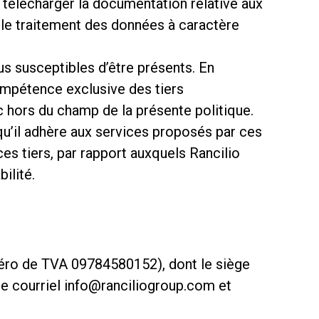
Nos
r télécharger la documentation relative aux
r le traitement des données à caractère
laboratoires
us susceptibles d’être présents. En
compétence exclusive des tiers
 hors du champ de la présente politique.
Durabilité
squ’il adhère aux services proposés par ces
ces tiers, par rapport auxquels Rancilio
ilité.
Connect
méro de TVA 09784580152), dont le siège
Nous contacter
se courriel info@ranciliogroup.com et