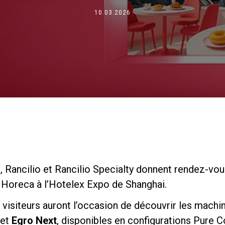
Où nous sommes
10.03.2026
Travaille avec nous
o, Rancilio et Rancilio Specialty donnent rendez-vou
 Horeca à l’Hotelex Expo de Shanghai.
es visiteurs auront l’occasion de découvrir les mach
et
Egro Next
, disponibles en configurations Pure 