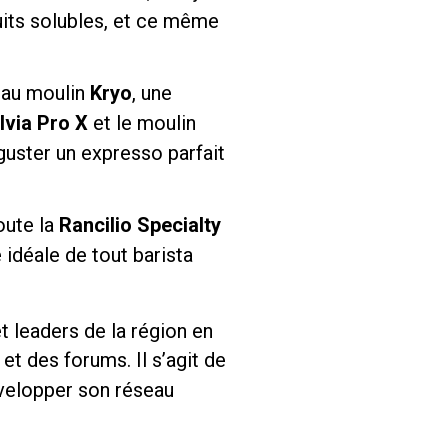
uits solubles, et ce même
 au moulin
Kryo
, une
lvia Pro X
et le moulin
guster un expresso parfait
oute la
Rancilio Specialty
 idéale de tout barista
t leaders de la région en
 des forums. Il s’agit de
évelopper son réseau