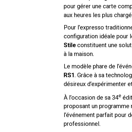
pour gérer une carte compl
aux heures les plus chargé
Pour l’expresso traditionn
configuration idéale pour 
Follow Us
Stile
constituent une solut
à la maison.
Le modèle phare de l’évén
RS1
. Grâce à sa technolog
désireux d’expérimenter e
e
À l’occasion de sa 34
édit
proposant un programme ri
l’événement parfait pour d
professionnel.