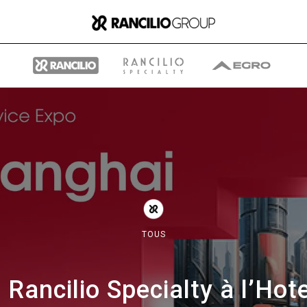
Group
Qui nous sommes
TOUS
Ce que nous faisons
t Rancilio Specialty à l’Ho