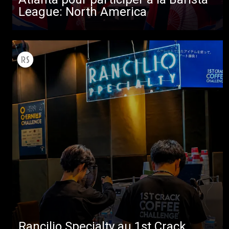
League: North America
Plus de
Rancilio Specialty au 1st Crack