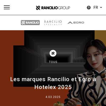
FR
Plus
Toutes
Produits
Nouvelles
Télécharger
de
TOUS
Les marques Rancilio et Egro à
Our brands
Hotelex 2025
4.03.2025
Group