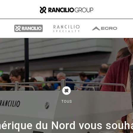
Group
Qui nous sommes
TOUS
Ce que nous faisons
érique du Nord vous souha