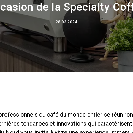
ccasion de la Specialty Co
Où nous sommes
Travaille avec nous
28.03.2024
s professionnels du café du monde entier se réuniron
rnières tendances et innovations qui caractérisent 
 Nord vous invite à vivre une expérience immersive