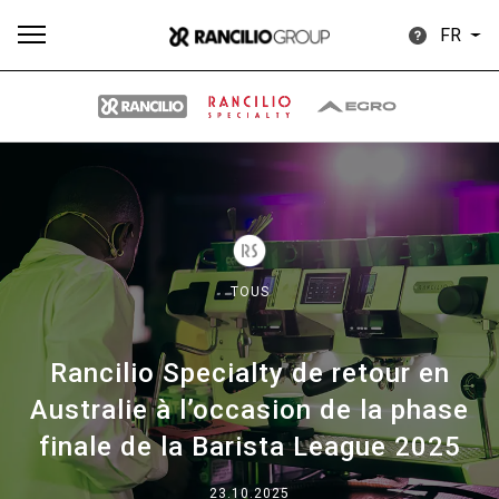
FR
Plus
Toutes
Produits
Nouvelles
Télécharger
de
TOUS
Rancilio Specialty de retour en
Our brands
Australie à l’occasion de la phase
finale de la Barista League 2025
Group
23.10.2025