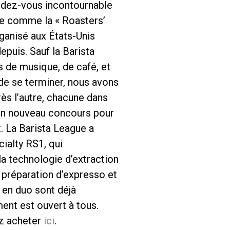
rendez-vous incontournable
ue comme la « Roasters’
ganisé aux États-Unis
puis. Sauf la Barista
 de musique, de café, et
de se terminer, nous avons
rès l’autre, chacune dans
c un nouveau concours pour
. La Barista League a
ialty RS1, qui
a technologie d’extraction
a préparation d’expresso et
 en duo sont déjà
ent est ouvert à tous.
ez acheter
ici
.