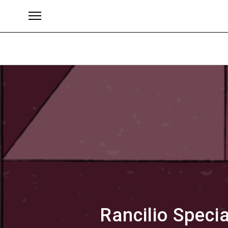
Brands
Rancilio Speci