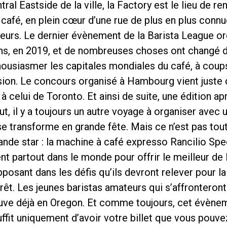
tral Eastside de la ville, la Factory est le lieu de 
café, en plein cœur d’une rue de plus en plus conn
teurs. Le dernier évènement de la Barista League or
ns, en 2019, et de nombreuses choses ont changé de
housiasmer les capitales mondiales du café, à coups
sion. Le concours organisé à Hambourg vient juste 
Politique de confidentialité
à celui de Toronto. Et ainsi de suite, une édition ap
out, il y a toujours un autre voyage à organiser ave
se transforme en grande fête. Mais ce n’est pas tout
de star : la machine à café expresso Rancilio Spec
partout dans le monde pour offrir le meilleur de l
pposant dans les défis qu’ils devront relever pour l
êt. Les jeunes baristas amateurs qui s’affronteront
ouve déjà en Oregon. Et comme toujours, cet évènem
suffit uniquement d’avoir votre billet que vous pouv