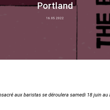
Portland
Où nous sommes
Travaille avec nous
16.05.2022
sacré aux baristas se déroulera samedi 18 juin au