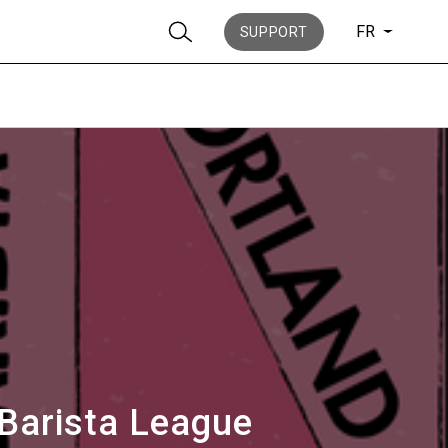
FR
SUPPORT
News
Histoire
 Barista League