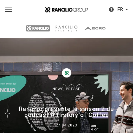
FR
Plus
Toutes
Produits
Nouvelles
Télécharger
de
NEWS,
PRESSE
Our brands
Rancilio présente la saison 2 du
podcast A History of Coffee
Group
27.04.2023