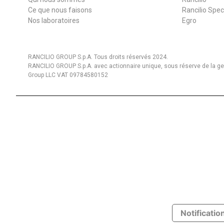
Ce que nous faisons
Rancilio Spec
Nos laboratoires
Egro
RANCILIO GROUP S.p.A. Tous droits réservés 2024.
RANCILIO GROUP S.p.A. avec actionnaire unique, sous réserve de la gest
Group LLC VAT 09784580152
Notification