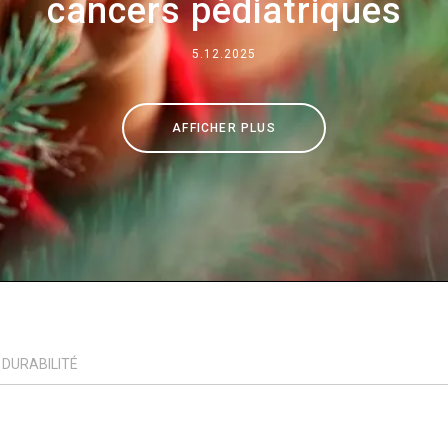
cancers pédiatriques
Où nous sommes
5.12.2025
Travaille avec nous
AFFICHER PLUS
DURABILITÉ